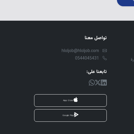
تواصل معنا
hloljob@hloljob.com
0544045431
ة
تابعنا على:
App Store
Google Play