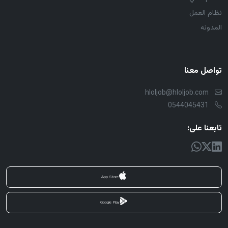
نظام العمل
المدونه
تواصل معنا
hloljob@hloljob.com
0544045431
تابعنا على:
App Store
Google Play