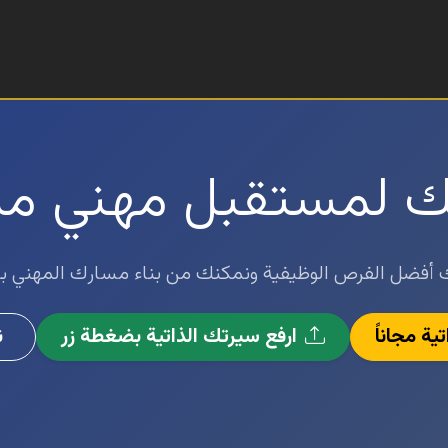
تك لمستقبل مهني م
أفضل الفرص الوظيفية ونمكنك من بناء مسارك المهني با
ة مجاناً
ارفع سيرتك الذاتية بضغطة زر
ن