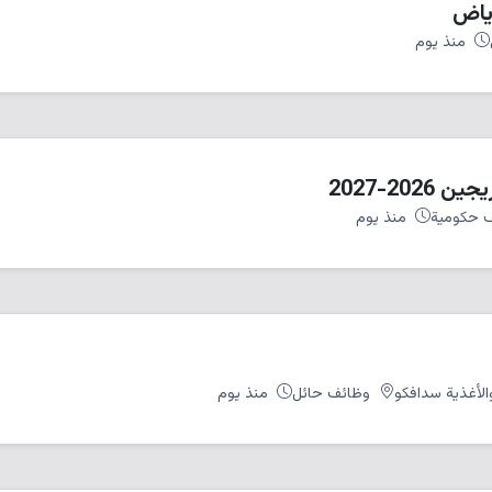
رياض
منذ يوم
20-2027
 حكومية
منذ يوم
الأغذية سدافكو
وظائف حائل
منذ يوم