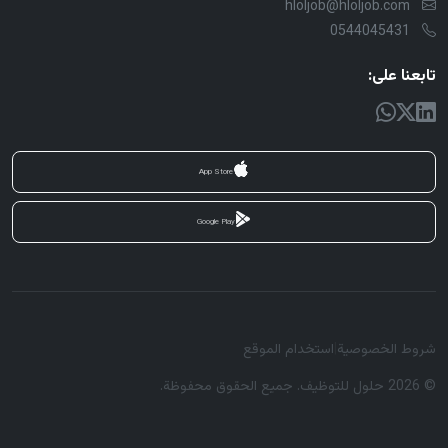
hloljob@hloljob.com
0544045431
تابعنا على:
App Store
Google Play
شروط الخصوصية
|
استخدام الموقع
© 2026 حلول للتوظيف. جميع الحقوق محفوظة.