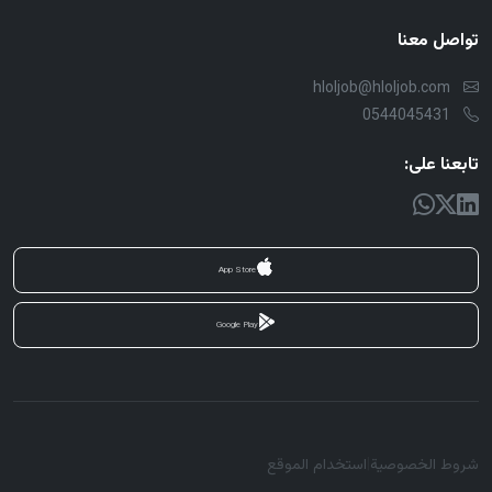
تواصل معنا
hloljob@hloljob.com
0544045431
تابعنا على:
App Store
Google Play
شروط الخصوصية
|
استخدام الموقع